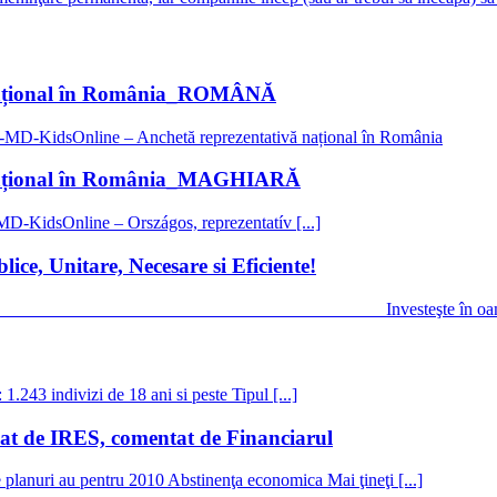
 național în România_ROMÂNĂ
sOnline – Anchetă reprezentativă național în România
 național în România_MAGHIARĂ
nline – Országos, reprezentatív [...]
ce, Unitare, Necesare si Eficiente!
________________________________________ Investeşte în oame
.243 indivizi de 18 ani si peste Tipul [...]
izat de IRES, comentat de Financiarul
e planuri au pentru 2010 Abstinenţa economica Mai ţineţi [...]