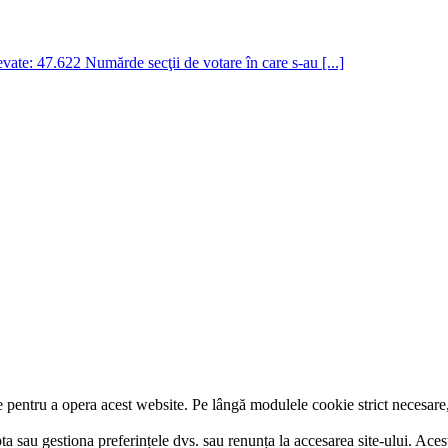
: 47.622 Numărde secţii de votare în care s-au [...]
re pentru a opera acest website. Pe lângă modulele cookie strict necesar
pta sau gestiona preferințele dvs. sau renunța la accesarea site-ului. Aces