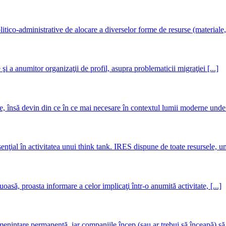
itico-administrative de alocare a diverselor forme de resurse (materiale, 
 şi a anumitor organizaţii de profil, asupra problematicii migraţiei [...]
e, însă devin din ce în ce mai necesare în contextul lumii moderne unde 
nţial în activitatea unui think tank. IRES dispune de toate resursele, um
asă, proasta informare a celor implicaţi într-o anumită activitate, [...]
meninţare permanentă, iar companiile încep (sau ar trebui să înceapă) să [