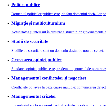
Politici publice
Domeniul politicilor publice este, de fapt domeniul deciziilor pol
Migraţie şi multiculturalism
Actualitatea şi interesul în creştere a structurilor guvernamentale
Studii de securitate
Studiile de securitate sunt un domeniu destul de nou de cercetar
Cercetarea opiniei publice
Sondarea opiniei publice este, credem noi, punctul de pornire ese
Managementul conflictelor şi negociere
Conflictele pot avea la bază cauze multiple: comunicarea defectuo
Managementul crizelor
In contextul socio-economic actual, crizele de orice tip sunt o a