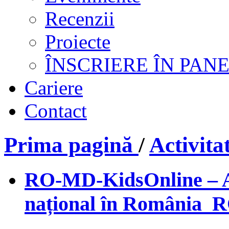
Recenzii
Proiecte
ÎNSCRIERE ÎN PAN
Cariere
Contact
Prima pagină
/
Activit
RO-MD-KidsOnline – A
național în Români