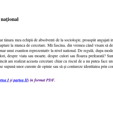
 naţional
 iar tânara mea echipă de absolventi de la sociologie, proaspăt angajat
aptare la munca de cercetare. Mă fascina, din vremea când visam să devin s
onar unui esantion reprezentativ la nivel national. De regulă, dupa modelu
ori, despre viata sau moarte, despre culori sau floarea prefearată? Sun
 încât am realizat aceasta cercetare chiar cu riscul de a nu putea face un s
se supună unor curente de opinie sau să-și contureze identitatea prin cont
rtea I
și
partea II
) în format PDF.