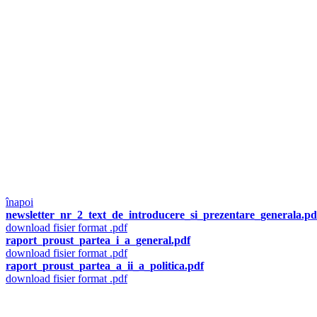
înapoi
newsletter_nr_2_text_de_introducere_si_prezentare_generala.pd
download fisier format .pdf
raport_proust_partea_i_a_general.pdf
download fisier format .pdf
raport_proust_partea_a_ii_a_politica.pdf
download fisier format .pdf