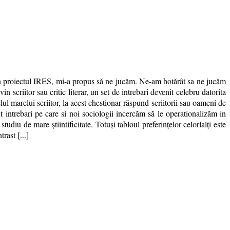
i in proiectul IRES, mi-a propus să ne jucăm. Ne-am hotărât sa ne jucăm
criitor sau critic literar, un set de intrebari devenit celebru datorita
l marelui scriitor, la acest chestionar răspund scriitorii sau oameni de
t intrebari pe care si noi sociologii incercăm să le operationalizăm in
tudiu de mare știintificitate. Totuși tabloul preferințelor celorlalți este
rast [...]