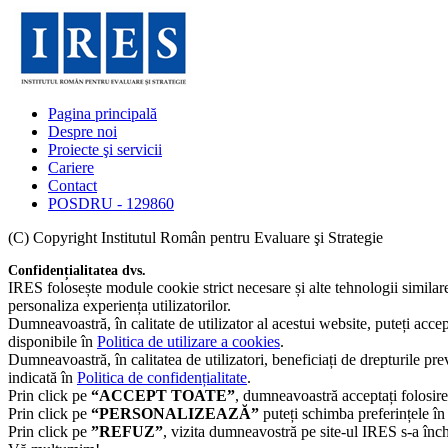
Pagina principală
Despre noi
Proiecte şi servicii
Cariere
Contact
POSDRU - 129860
(C) Copyright Institutul Român pentru Evaluare şi Strategie
Confidențialitatea dvs.
IRES folosește module cookie strict necesare și alte tehnologii simila
personaliza experiența utilizatorilor.
Dumneavoastră, în calitate de utilizator al acestui website, puteți acce
disponibile în
Politica de utilizare a cookies
.
Dumneavoastră, în calitatea de utilizatori, beneficiați de drepturile pr
indicată în
Politica de confidențialitate
.
Prin click pe
“ACCEPT TOATE”
, dumneavoastră acceptați folosire
Prin click pe
“PERSONALIZEAZĂ”
puteți schimba preferințele în
Prin click pe
”REFUZ”
, vizita dumneavostră pe site-ul IRES s-a înch