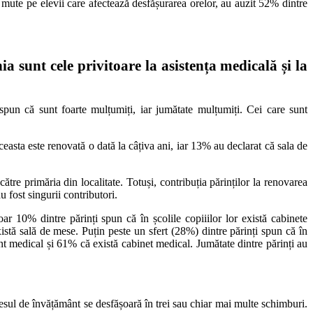
mute pe elevii care afectează desfășurarea orelor, au auzit 52% dintre
ia sunt cele privitoare la asistența medicală și la
aj spun că sunt foarte mulțumiți, iar jumătate mulțumiți. Cei care sunt
ceasta este renovată o dată la câțiva ani, iar 13% au declarat că sala de
tre primăria din localitate. Totuși, contribuția părinților la renovarea
u fost singurii contributori.
oar 10% dintre părinți spun că în școlile copiiilor lor există cabinete
istă sală de mese. Puțin peste un sfert (28%) dintre părinți spun că în
nt medical și 61% că există cabinet medical. Jumătate dintre părinți au
cesul de învățământ se desfășoară în trei sau chiar mai multe schimburi.