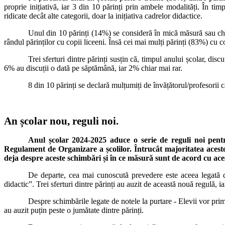
proprie inițiativă, iar 3 din 10 părinți prin ambele modalități. În timp
ridicate decât alte categorii, doar la inițiativa cadrelor didactice.
Unul din 10 părinți (14%) se consideră
în mică măsură sau chia
rândul părinților cu copii liceeni. Însă cei mai mulți părinți (83%) cu 
Trei sferturi dintre părinți susțin că,
timpul anului școlar, discu
6% au discuții o dată pe săptămână, iar 2% chiar mai rar.
8 din 10 părinți se declară mulțumiți de învățătorul/profesorii 
An școlar nou, reguli noi.
Anul școlar 2024-2025 aduce o serie de reguli noi pentr
Regulament de Organizare a școlilor. Întrucât majoritatea acestor
deja despre aceste schimbări și în ce măsură sunt de acord cu ace
De departe, cea mai cunoscută prevedere este aceea legată de 
didactic”. Trei sferturi dintre părinți au auzit de această nouă regulă, 
Despre schimbările legate de notele la purtare - Elevii vor prim
au auzit puțin peste o jumătate dintre părinți.