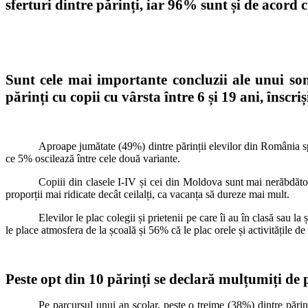
sferturi dintre părinți, iar 96% sunt și de acord 
Sunt cele mai importante concluzii ale unui son
părinți cu copii cu vârsta între 6 și 19 ani, înscr
Aproape jumătate (49%) dintre părinții elevilor din România sp
ce 5% oscilează între cele două variante.
Copiii din clasele I-IV și cei din Moldova sunt mai nerăbdători
proporții mai ridicate decât ceilalți, ca vacanța să dureze mai mult.
Elevilor le plac colegii și prietenii pe care îi au în clasă sau l
le place atmosfera de la școală și 56% că le plac orele și activitățile de
Peste opt din 10 părinți se declară mulțumiți de pr
Pe parcursul unui an școlar, peste o treime (38%) dintre părinți