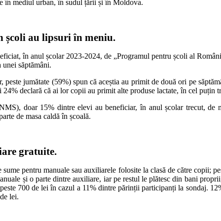
te în mediul urban, în sudul țării și în Moldova.
 școli au lipsuri în meniu.
ficiat, în anul școlar 2023-2024, de „Programul pentru școli al României
ata unei săptămâni.
rior, peste jumătate (59%) spun că aceștia au primit de două ori pe săptă
 24% declară că ai lor copii au primit alte produse lactate, în cel puțin t
MS), doar 15% dintre elevi au beneficiar, în anul școlar trecut, de m
parte de masa caldă în școală.
are gratuite.
rite sume pentru manuale sau auxiliarele folosite la clasă de către copii; 
anuale și o parte dintre auxiliare, iar pe restul le plătesc din bani propri
 peste 700 de lei în cazul a 11% dintre părinții participanți la sondaj. 1
de lei.