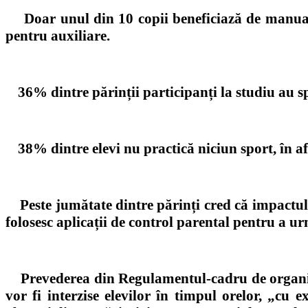
Doar unul din 10 copii beneficiază de manuale
pentru auxiliare.
36%
dintre p
ă
rinții participanți la studiu au s
38% dintre elevi nu practică niciun sport, în af
Peste jumătate dintre părinți cred că impactul
folosesc aplicații de control parental pentru a ur
Prevederea din Regulamentul-cadru de organiza
vor fi interzise elevilor în timpul orelor, „cu e