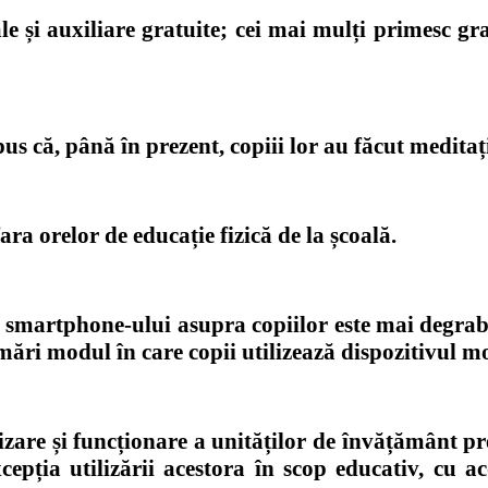
 și auxiliare gratuite; cei mai mulți primesc gra
pus că, până în prezent, copiii lor au făcut meditaț
ara orelor de educație fizică de la școală.
 smartphone-ului asupra copiilor este mai degrabă
mări modul în care copii utilizează dispozitivul mo
re și funcționare a unităților de învățământ pre
xcepția utilizării acestora în scop educativ, cu 