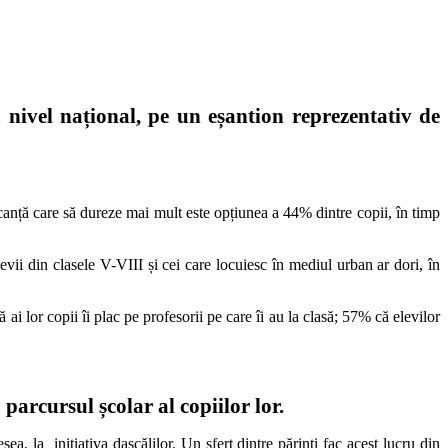
 nivel național, pe un eșantion reprezentativ de
anță care să dureze mai mult este opțiunea a 44% dintre copii, în timp
vii din clasele V-VIII și cei care locuiesc în mediul urban ar dori, în
 ai lor copii îi plac pe profesorii pe care îi au la clasă; 57% că elevilor
 parcursul școlar al copiilor lor.
ea, la inițiativa dascălilor. Un sfert dintre părinți fac acest lucru din