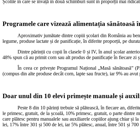
Școlile în care se învață în două schimburi sunt în proporții mai ridica
Programele care vizează alimentația sănătoasă în
Aproximativ jumătate dintre copiii școlari din România au bene
legume, produse lactate și de panificație, în diferite proporții, pe dur
Dintre părinții cu copii în clasele 0 și IV, în anul școlar ante
48% spun că au primit corn sau alt produs de panificație în fiecare zi și
În ceea ce privește Programul
Național „Masă sănătoasă” (PN
(compus din alte produse decât corn, lapte sau fructe), iar 9% au avut 
Doar unul din 10 elevi primește manuale și auxili
Peste 8 din 10 părinți trebuie să plătească, în fiecare an, dife
le primesc, gratuit, de la școală, 10% primesc, gratuit, o parte dintre m
care plătesc pentru manualele sau auxiliarele copiilor ajung chiar și la
lei, 17% între 301 și 500 de lei, iar 5% plătesc, anual, între 501 și 700 