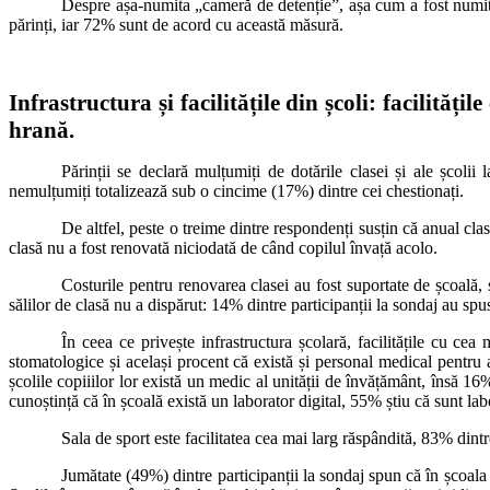
Despre așa-numita „cameră de detenție”, așa cum a fost numită 
părinți, iar 72% sunt de acord cu această măsură.
Infrastructura și facilitățile din școli:
facilitățil
hrană.
Părinții se declară mulțumiți de dotările clasei și ale școlii
nemulțumiți totalizează sub o cincime (17%) dintre cei chestionați.
De altfel, peste o treime dintre respondenți susțin că anual cla
clasă nu a fost renovată niciodată de când copilul învață acolo.
Costurile pentru renovarea clasei au fost suportate de școală, s
sălilor de clasă nu a dispărut: 14% dintre participanții la sondaj au spus
În ceea ce privește infrastructura școlară, facilitățile cu ce
stomatologice și același procent că există și personal medical pentru 
școlile copiiilor lor există un medic al unității de învățământ, însă 
cunoștință că în școală există un laborator digital, 55% știu că sunt lab
Sala de sport este facilitatea cea mai larg răspândită, 83% dintr
Jumătate (49%) dintre participanții la sondaj spun că în școala