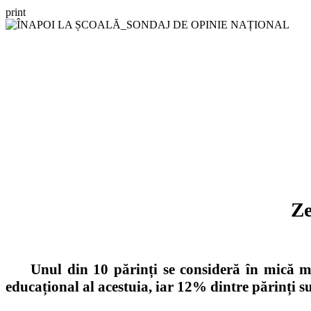
print
Ze
Unul din 10 părinți
se consideră
în mică mă
educațional al acestuia
, iar 12% dintre părinți s