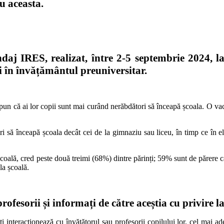
cu aceasta.
daj IRES, realizat, între 2-5 septembrie 2024, la
iși în învățământul preuniversitar.
un că ai lor copii sunt mai curând nerăbdători să înceapă școala. O vac
 să înceapă școala decât cei de la gimnaziu sau liceu, în timp ce în ele
a școală, cred peste două treimi (68%) dintre părinți; 59% sunt de părere că
 la școală.
ofesorii și informați de către aceștia cu privire la
 interacționează cu învățătorul sau profesorii copilului lor, cel mai ades