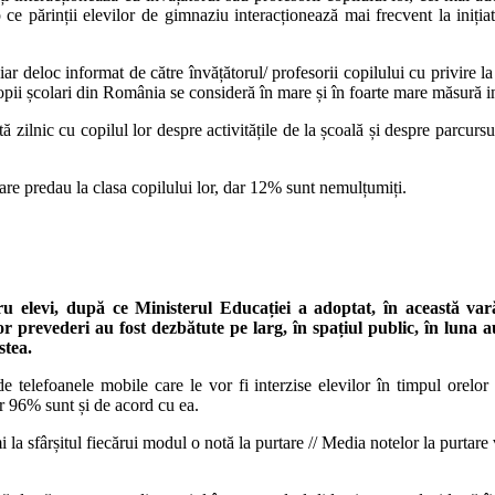
 ce părinții elevilor de gimnaziu interacționează mai frecvent la inițiati
r deloc informat de către învățătorul/ profesorii copilului cu privire la
copii școlari din România se consideră în mare și în foarte mare măsură i
tă zilnic cu copilul lor despre activitățile de la școală și despre parcur
care predau la clasa copilului lor, dar 12% sunt nemulțumiți.
u elevi, după ce Ministerul Educației a adoptat, în această var
 prevederi au fost dezbătute pe larg, în spațiul public, în luna a
stea.
telefoanele mobile care le vor fi interzise elevilor în timpul orelor 
iar 96% sunt și de acord cu ea.
i la sfârșitul fiecărui modul o notă la purtare // Media notelor la purta