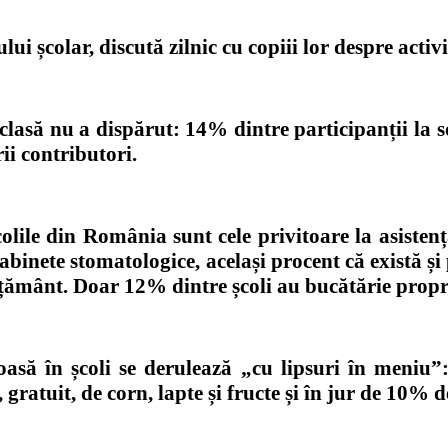
lui școlar, discută zilnic cu copi
ii
lor despre activi
clasă nu a dispărut: 14% dintre participanții la s
ii contributori.
colile din România
sunt
cele privitoare la
asisten
 cabinete stomatologice
,
același procent că există ș
țământ. Doar 12% dintre școli au bucătărie proprie
asă în școli se derulează „cu lipsuri în meniu”:
gratuit, de corn, lapte și fructe și în jur de 10%