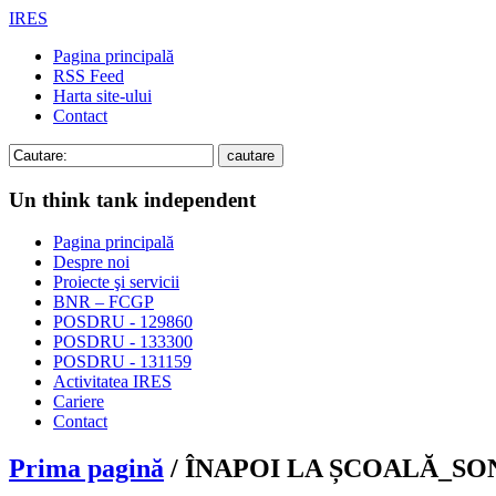
IRES
Pagina principală
RSS Feed
Harta site-ului
Contact
Un think tank independent
Pagina principală
Despre noi
Proiecte şi servicii
BNR – FCGP
POSDRU - 129860
POSDRU - 133300
POSDRU - 131159
Activitatea IRES
Cariere
Contact
Prima pagină
/ ÎNAPOI LA ȘCOALĂ_SO