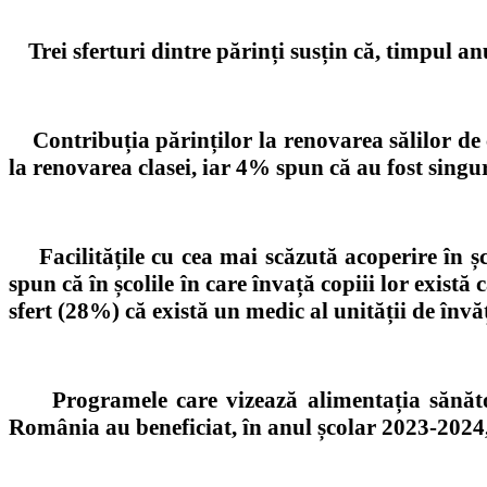
Trei sferturi dintre părinți susțin că,
timpul anu
Contribuția părinților la renovarea sălilor de 
la renovarea clasei, iar 4% spun că au fost singur
F
acilitățile cu cea mai scăzută acoperire
în ș
spun că în școlile
în care învață
copiii lor există
sfert (28%)
că
există un medic al unității de învă
Programele care vizează alimentația sănăto
România au beneficiat, în anul școlar 2023-2024, 