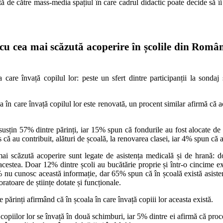
de către mass-media spațiul în care cadrul didactic poate decide să îi 
e cu cea mai scăzută acoperire în școlile din Român
 la care învață copilul lor: peste un sfert dintre participanții la sond
sa în care învață copilul lor este renovată, un procent similar afirmă că a
usțin 57% dintre părinți, iar 15% spun că fondurile au fost alocate de că
 că au contribuit, alături de școală, la renovarea clasei, iar 4% spun că a
a mai scăzută acoperire sunt legate de asistența medicală și de hrană: d
acestea. Doar 12% dintre școli au bucătărie proprie și într-o cincime ex
16% nu cunosc această informație, dar 65% spun că în școală există asiste
oratoare de științe dotate și funcționale.
e părinți afirmând că în școala în care învață copiii lor aceasta există.
 copiilor lor se învață în două schimburi, iar 5% dintre ei afirmă că pro