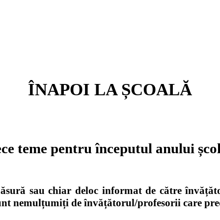
ÎNAPOI LA ȘCOALĂ
ce teme pentru începutul anului șco
sură sau chiar deloc informat de către învățător
unt nemulțumiți de învățătorul/profesorii care pred