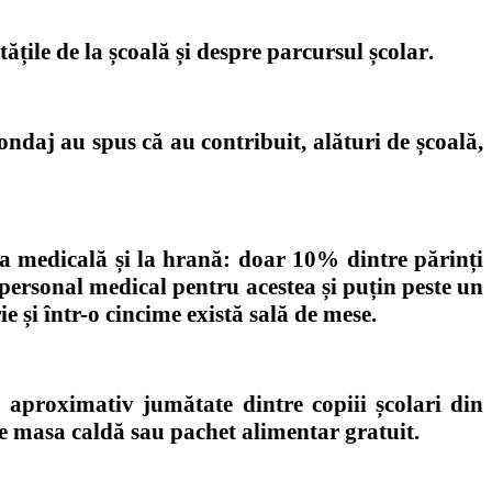
tățile de la școală și despre parcursul școlar
.
ondaj au spus că au contribuit, alături de școală,
ța medicală și
la
hrană: doar 10% dintre părinți
i personal medical pentru acestea
și p
uțin peste un
 și într-o cincime există sală de mese.
 aproximativ jumătate dintre copiii școlari din
 de masa caldă sau pachet alimentar gratuit.