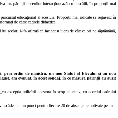
va lor, părinții liceenilor interacționează cu dascălii, în proporții mai
 parcursul educațional al acestuia. Proporții mai ridicate se regăsesc în
nformați de către cadrele didactice.
sul lui școlar. 14% afirmă că fac acest lucru de câteva ori pe săptămână,
ă, prin ordin de ministru, un nou Statut al Elevului și un nou
ugust, am evaluat, în acest sondaj, în ce măsură părinții au auzit
„cu excepția utilizării acestora în scop educativ, cu acordul cadrului
re va scădea cu un punct pentru fiecare 20 de absențe nemotivate pe an –