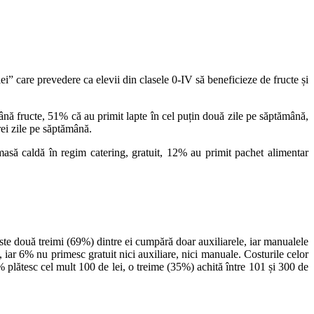
” care prevedere ca elevii din clasele 0-IV să beneficieze de fructe și
mână fructe, 51% că au primit lapte în cel puțin două zile pe săptămână,
rei zile pe săptămână.
asă caldă în regim catering, gratuit, 12% au primit pachet alimentar
peste două treimi (69%) dintre ei cumpără doar auxiliarele, iar manualele
i, iar 6% nu primesc gratuit nici auxiliare, nici manuale. Costurile celor
2% plătesc cel mult 100 de lei, o treime (35%) achită între 101 și 300 de