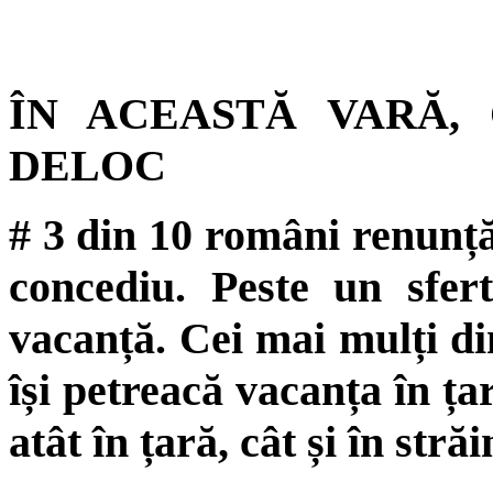
ÎN ACEASTĂ VARĂ,
DELOC
# 3 din 10 români renunță
concediu. Peste un sfer
vacanță. Cei mai mulți di
își petreacă vacanța în ța
atât în țară, cât și în străi