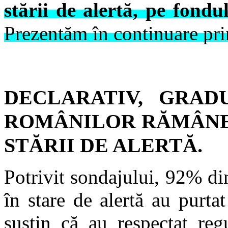
stării de alertă, pe fond
Prezentăm în continuare prin
DECLARATIV, GRA
ROMÂNILOR RĂMÂNE 
STĂRII DE ALERTĂ.
Potrivit sondajului, 92% di
în stare de alertă au purta
susțin că au respectat regu