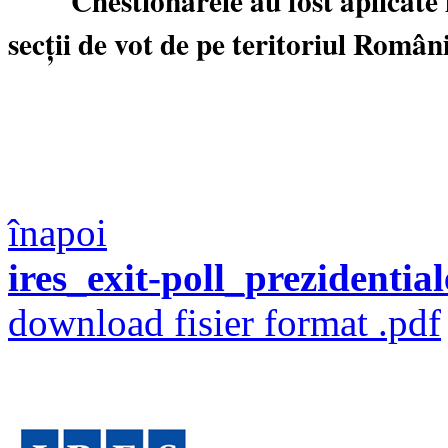
Chestionarele au fost aplicate f
secții de vot de pe teritoriul Români
înapoi
ires_exit-poll_prezidentia
download fisier format .pdf