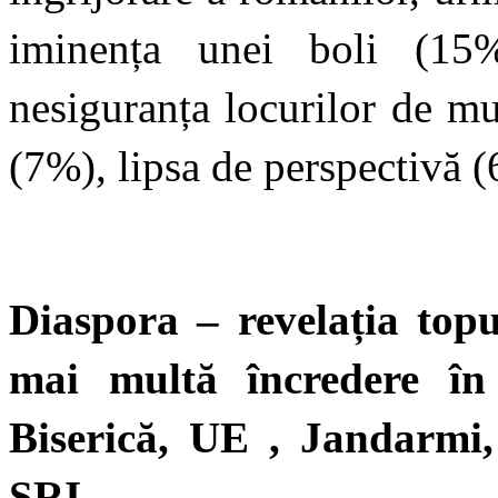
iminența unei boli (15%)
nesiguranța locurilor de m
(7%), lipsa de perspectivă 
Diaspora – revelația topu
mai multă încredere î
Biserică, UE , Jandarm
SRI.